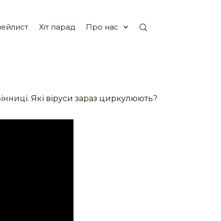
ейлист
Хіт парад
Про нас
Вінниці. Які віруси зараз циркулюють?