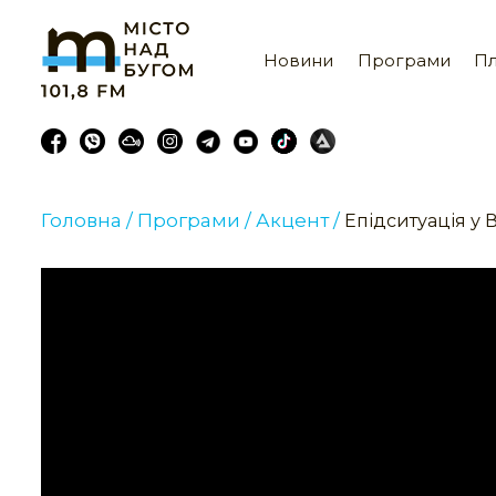
Новини
Програми
Пл
Головна /
Програми /
Акцент /
Епідситуація у 