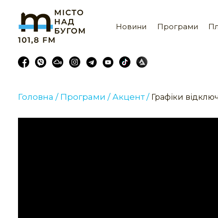
Новини
Програми
Пл
Головна /
Програми /
Акцент /
Графіки відключ