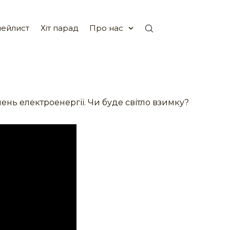
ейлист
Хіт парад
Про нас
ень електроенергії. Чи буде світло взимку?