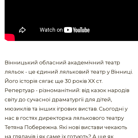
Вінницький обласний академічний театр
ляльок - це єдиний ляльковий театр у Вінниці.
Його історія сягає ще 30 років XX ст.
Репертуар - різноманітний: від казок народів
світу до сучасної драматургії для дітей,
мюзиклів та інших ігрових вистав. Сьогодні у
нас в гостях директорка лялькового театру
Тетяна Побережна. Які нові вистави чекають
на глядачів і як саме їх готують? А ще як