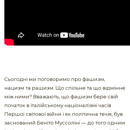
Сьогодні ми поговоримо про фашизм,
нацизм та рашизм. Що спільне та що відмінне
між ними? Вважають, що фашизм бере свій
початок в італійському націоналізмі часів
Першої світової війни і як політична течія, був
заснований Беніто Муссоліні — до того одним