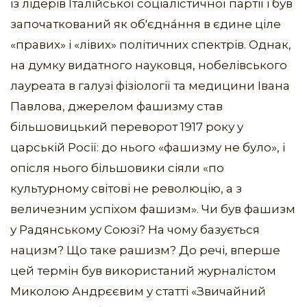
із лідерів Італійської соціалістичної партії і був
започаткований як об'єдна́ння в єдине ціле
«правих» і «лівих» політичних спектрів. Однак,
на думку видатного науковця, нобелівського
лауреата в галузі фізіології та медицини Івана
Павлова, джерелом фашизму став
більшовицький переворот 1917 року у
царській Росії: до нього «фашизму не було», і
опісля нього більшовики сіяли «по
культурному світові не революцію, а з
величезним успіхом фашизм». Чи був фашизм
у Радянському Союзі? На чому базується
нацизм? Що таке рашизм? До речі, вперше
цей термін був використаний журналістом
Миколою Андрєєвим у статті «Звичайний