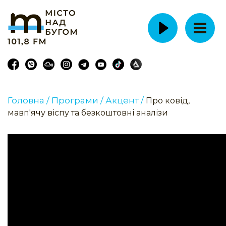
Головна /
Програми /
Акцент /
Про ковід,
мавп'ячу віспу та безкоштовні аналізи