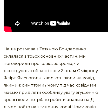
Наша розмова з Тетяною Бондаренко
склалася з трьох основних частин. Ми
поговорили про ковід, зокрема, чи
рєєструють в області новий штам Омікрону –
Флірт. Як сьогодні хворіють люди на ковід,
якими є симптоми? Чому під час ковіду ми
маємо приділяти особливу увагу згущенню
крові і коли потрібно робити аналізи на Д-
дімер, тобто на згущення крові. Чому ковід