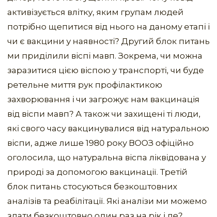
активізується влітку, яким групам людей
потрібно щепитися від нього на даному етапі і
чи є вакцини у наявності? Другий блок питань
ми приділили віспі мавп. Зокрема, чи можна
заразитися цією віспою у транспорті, чи буде
ретельне миття рук профілактикою
захворювання і чи загрожує нам вакцинація
від віспи мавп? А також чи захищені ті люди,
які свого часу вакцинувалися від натуральною
віспи, адже лише 1980 року ВООЗ офіційно
оголосила, що натуральна віспа ліквідована у
природі за допомогою вакцинації. Третій
блок питань стосуються безкоштовних
аналізів та реабілітації. Які аналізи ми можемо
здати безкоштовно один раз на рік і де?