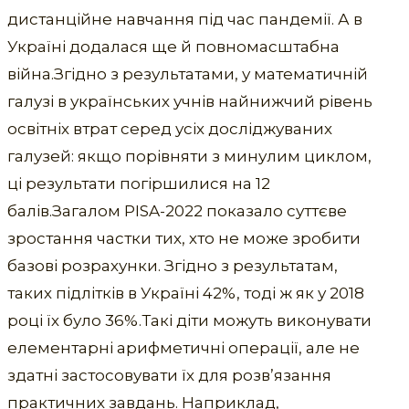
дистанційне навчання під час пандемії. А в
Україні додалася ще й повномасштабна
війна.Згідно з результатами, у математичній
галузі в українських учнів найнижчий рівень
освітніх втрат серед усіх досліджуваних
галузей: якщо порівняти з минулим циклом,
ці результати погіршилися на 12
балів.Загалом PISA-2022 показало суттєве
зростання частки тих, хто не може зробити
базові розрахунки. Згідно з результатам,
таких підлітків в Україні 42%, тоді ж як у 2018
році їх було 36%.Такі діти можуть виконувати
елементарні арифметичні операції, але не
здатні застосовувати їх для розв’язання
практичних завдань. Наприклад,