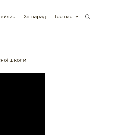
ейлист
Хіт парад
Про нас
ної школи