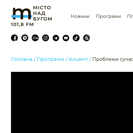
Новини
Програми
Пл
Головна /
Програми /
Акцент /
Проблеми сучас