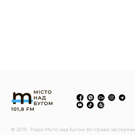
© 2019
Радіо Місто над Бугом. Всі права застере