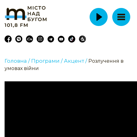
Головна /
Програми /
Акцент /
Розлучення в
умовах війни