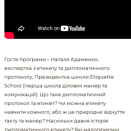
Гостя програми – Наталя Адаменко,
експертка з етикету та дипломатичного
протоколу, Президентка школи Etiquette
School (перша школа дiлових манер та
комунiкацiй). Що таке дипломатичний
протокол та етикет? Чи можна етикету
навчити кожного, або ж це природнє відчуття
такту та манер? Наскільки давня історія
дипломатичного етикету? Які малоприємні