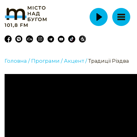
Головна /
Програми /
Акцент /
Традиції Різдва