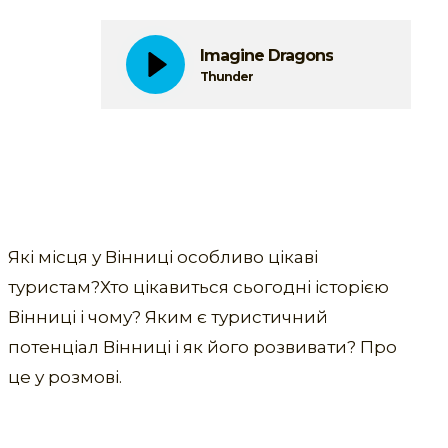
Imagine Dragons
Thunder
Які місця у Вінниці особливо цікаві
туристам?Хто цікавиться сьогодні історією
Вінниці і чому? Яким є туристичний
потенціал Вінниці і як його розвивати? Про
це у розмові.