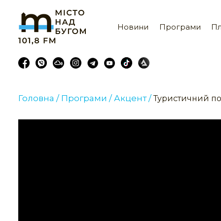
Новини
Програми
Пл
Головна /
Програми /
Акцент /
Туристичний по