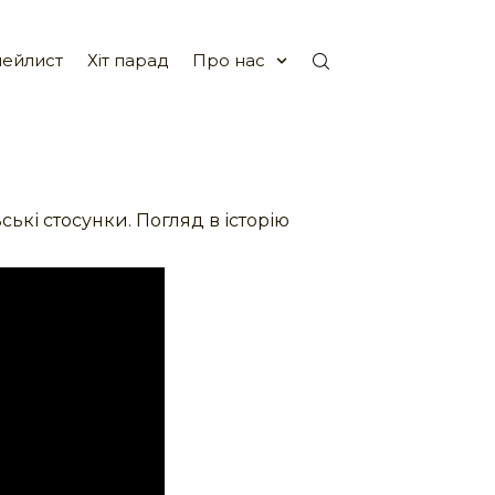
ейлист
Хіт парад
Про нас
ські стосунки. Погляд в історію