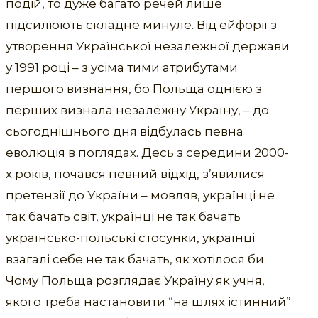
подій, то дуже багато речей лише
підсилюють складне минуле. Від ейфорії з
утворення Української незалежної держави
у 1991 році – з усіма тими атрибутами
першого визнання, бо Польща однією з
перших визнала незалежну Україну, – до
сьогоднішнього дня відбулась певна
еволюція в поглядах. Десь з середини 2000-
х років, почався певний відхід, з’явилися
претензії до України – мовляв, українці не
так бачать світ, українці не так бачать
українсько-польські стосунки, українці
взагалі себе не так бачать, як хотілося би.
Чому Польща розглядає Україну як учня,
якого треба настановити “на шлях істинний”