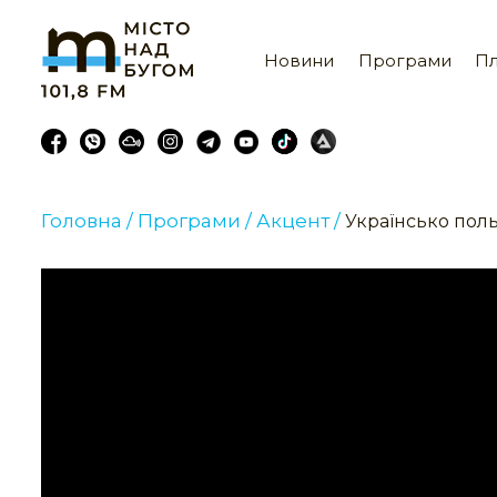
Новини
Програми
Пл
Головна /
Програми /
Акцент /
Українсько поль