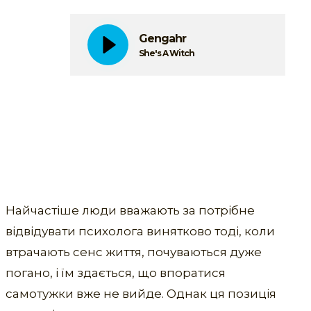
Gengahr
She's A Witch
Найчастіше люди вважають за потрібне
відвідувати психолога винятково тоді, коли
втрачають сенс життя, почуваються дуже
погано, і їм здається, що впоратися
самотужки вже не вийде. Однак ця позиція