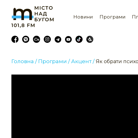
Новини
Програми
Пл
Головна /
Програми /
Акцент /
Як обрати псих