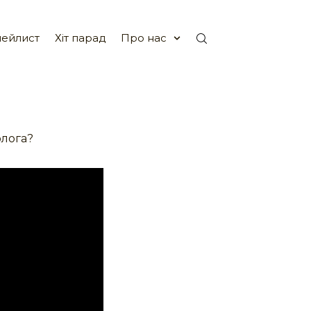
ейлист
Хіт парад
Про нас
олога?