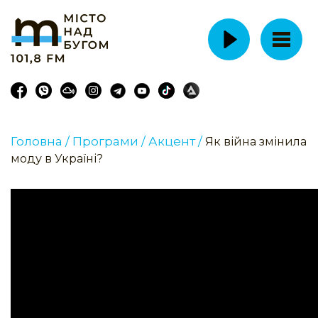
Головна /
Програми /
Акцент /
Як війна змінила
моду в Україні?