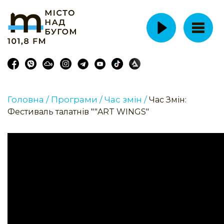
Головна /
Програми /
Час змін /
Час Змін:
Фестиваль талатнів ""ART WINGS"