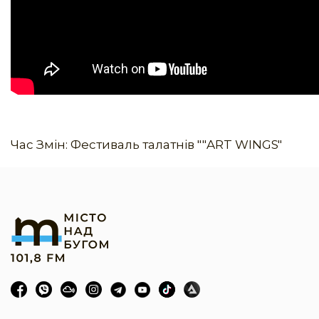
Час Змін: Фестиваль талатнів ""ART WINGS"