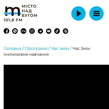
Головна /
Програми /
Час змін /
Час Змін:
Інклюзивне навчання