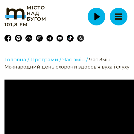
Головна /
Програми /
Час змін /
Час Змін:
Міжнародний день охорони здоров'я вуха і слуху