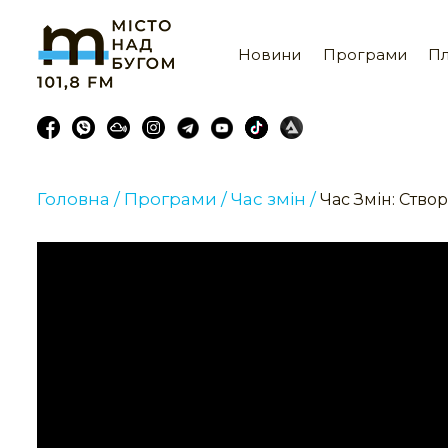
Новини
Програми
Пл
Головна /
Програми /
Час змін /
Час Змін: Ство