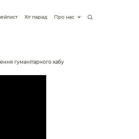
ейлист
Хіт парад
Про нас
рення гуманітарного хабу