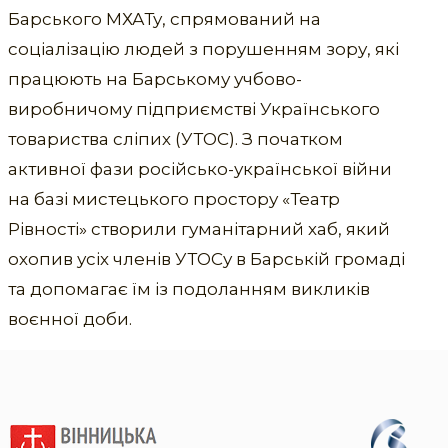
Барського МХАТу, спрямований на
соціалізацію людей з порушенням зору, які
працюють на Барському учбово-
виробничому підприємстві Українського
товариства сліпих (УТОС). З початком
активної фази російсько-української війни
на базі мистецького простору «Театр
Рівності» створили гуманітарний хаб, який
охопив усіх членів УТОСу в Барській громаді
та допомагає їм із подоланням викликів
воєнної доби.