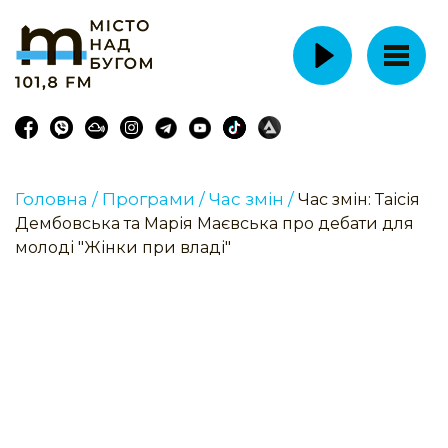
Головна /
Програми /
Час змін /
Час змін: Таісія
Дембовська та Марія Маєвська про дебати для
молоді "Жінки при владі"