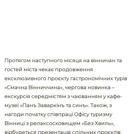
Протягом наступного місяця на вінничан та
гостей міста чекає продовження
ексклюзивного проєкту гастрономічних турів
«Смачна Вінниччина», чергова новинка –
екскурсія середмістям з чаюванням у кафе-
музеї «Панъ Заваркінъ та синъ». Також, з
нагоди початку співпраці Офісу туризму
Вінниці з релаксосховищем «Без Хвиль»,
відбудеться презентація спільних проєктів: