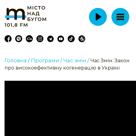
Головна /
Програми /
Час змін /
Час Змін: Закон
про високоефективну когенерацію в Україні