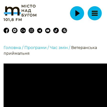
Головна /
Програми /
Час змін /
Ветеранська
приймальня