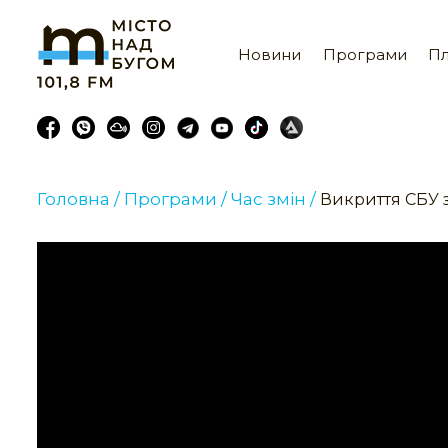
Новини
Програми
Пл
Головна /
Програми /
Час змін /
Викриття СБУ 