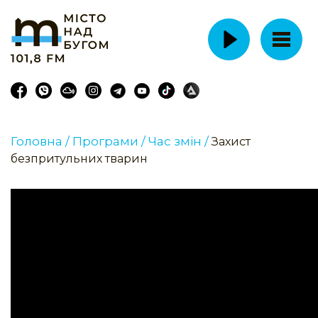
Головна /
Програми /
Час змін /
Захист
безпритульних тварин