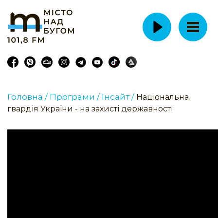
Головна /
Програми /
Інсайт /
Національна
гвардія України - на захисті державності