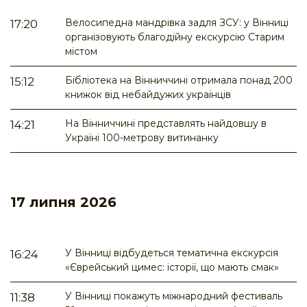
Велосипедна мандрівка задля ЗСУ: у Вінниці
17:20
організовують благодійну екскурсію Старим
містом
Бібліотека на Вінниччині отримала понад 200
15:12
книжок від небайдужих українців
На Вінниччині представлять найдовшу в
14:21
Україні 100-метрову витинанку
17 липня 2026
У Вінниці відбудеться тематична екскурсія
16:24
«Єврейський цимес: історії, що мають смак»
У Вінниці покажуть міжнародний фестиваль
11:38