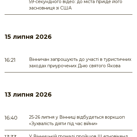
59-секундного відео: до міста приїде його
засновниця зі США
15 липня 2026
Вінничан запрошують до участі в туристичних
16:21
заходах приурочених Дню святого Якова
13 липня 2026
25-26 липня у Вінниці відбудеться воркшоп
16:40
«Зухвалість діяти під час війни»
У Вінницькій громаді пройшов ІІІ етновікенд