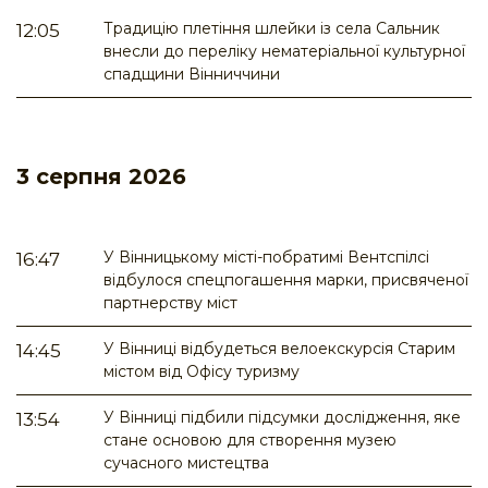
Традицію плетіння шлейки із села Сальник
12:05
внесли до переліку нематеріальної культурної
спадщини Вінниччини
3 серпня 2026
У Вінницькому місті-побратимі Вентспілсі
16:47
відбулося спецпогашення марки, присвяченої
партнерству міст
У Вінниці відбудеться велоекскурсія Старим
14:45
містом від Офісу туризму
У Вінниці підбили підсумки дослідження, яке
13:54
стане основою для створення музею
сучасного мистецтва