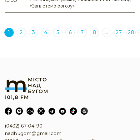
13:33
«Заплетемо рогозу»
1
2
3
4
5
6
7
8
...
27
28
(0432) 67-04-90
nadbugom@gmail.com