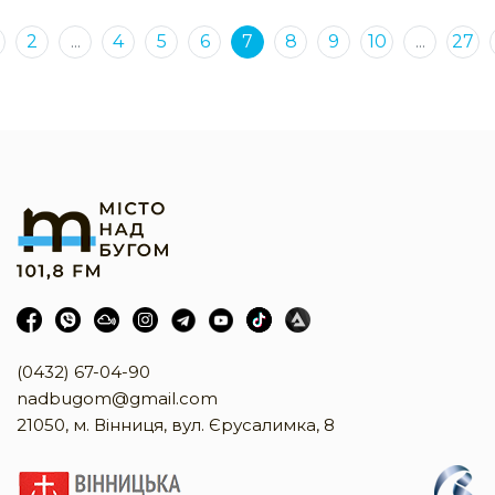
2
...
4
5
6
7
8
9
10
...
27
(0432) 67-04-90
nadbugom@gmail.com
21050, м. Вінниця, вул. Єрусалимка, 8