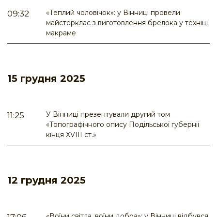
«Теплий чоловічок»: у Вінниці провели
09:32
майстерклас з виготовлення брелока у техніці
макраме
15 грудня 2025
У Вінниці презентували другий том
11:25
«Топографічного опису Подільської губернії
кінця ХVІІІ ст.»
12 грудня 2025
«Воїни світла, воїни добра»: у Вінниці відбувся