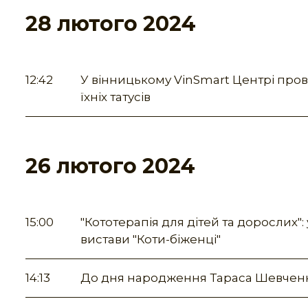
28 лютого 2024
12:42
У вінницькому VinSmart Центрі про
їхніх татусів
26 лютого 2024
15:00
"Кототерапія для дітей та дорослих"
вистави "Коти-біженці"
14:13
До дня народження Тараса Шевченка