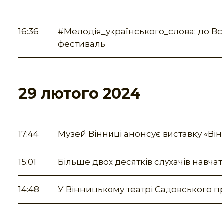
16:36
#Мелодія_українського_слова: до Все
фестиваль
29 лютого 2024
17:44
Музей Вінниці анонсує виставку «Він
15:01
Більше двох десятків слухачів навчат
14:48
У Вінницькому театрі Садовського п