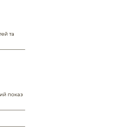
тей та
ний показ