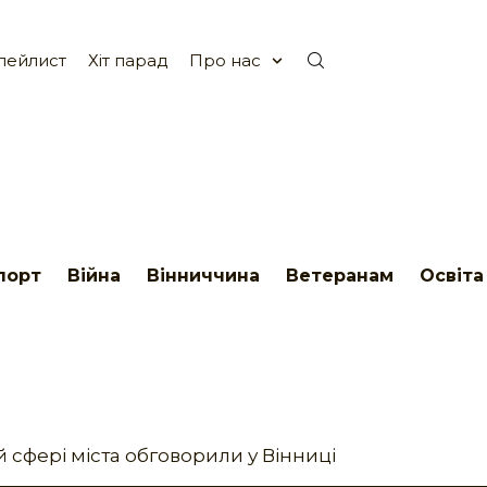
лейлист
Хіт парад
Про нас
порт
Війна
Вінниччина
Ветеранам
Освіта
 сфері міста обговорили у Вінниці