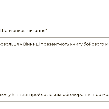
"Шевченкові читання"
овольця у Вінниці презентують книгу бойового 
илю»: у Вінниці пройде лекція-обговорення про мод