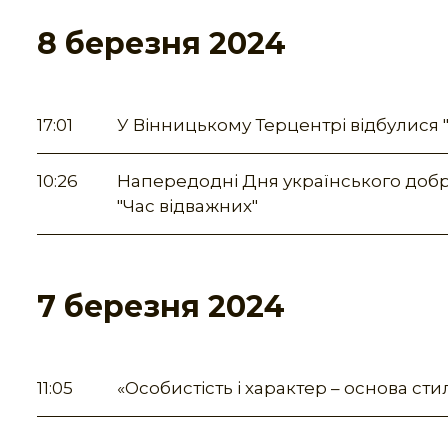
8 березня 2024
17:01
У Вінницькому Терцентрі відбулися 
10:26
Напередодні Дня українського добр
"Час відважних"
7 березня 2024
11:05
«Особистість і характер – основа ст