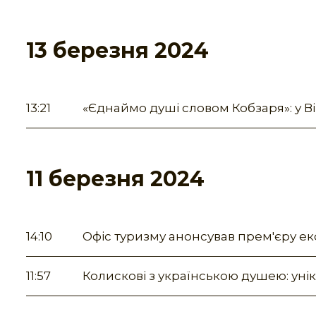
13 березня 2024
13:21
«Єднаймо душі словом Кобзаря»: у Ві
11 березня 2024
14:10
Офіс туризму анонсував прем'єру екс
11:57
Колискові з українською душею: уні