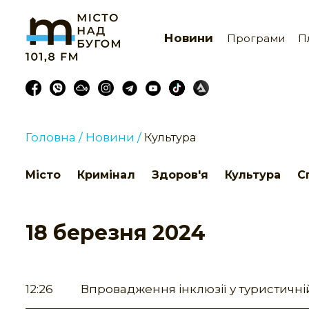
Новини
Програми
П
Головна /
Новини /
Культура
Місто
Кримінал
Здоров'я
Культура
С
18 березня 2024
12:26
Впровадження інклюзії у туристичній