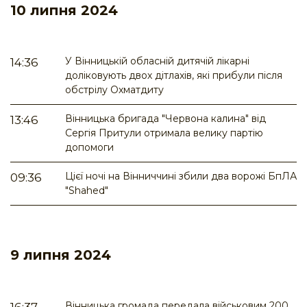
10 липня 2024
У Вінницькій обласній дитячій лікарні
14:36
доліковують двох дітлахів, які прибули після
обстрілу Охматдиту
Вінницька бригада "Червона калина" від
13:46
Сергія Притули отримала велику партію
допомоги
Цієї ночі на Вінниччині збили два ворожі БпЛА
09:36
"Shahed"
9 липня 2024
Вінницька громада передала військовим 200