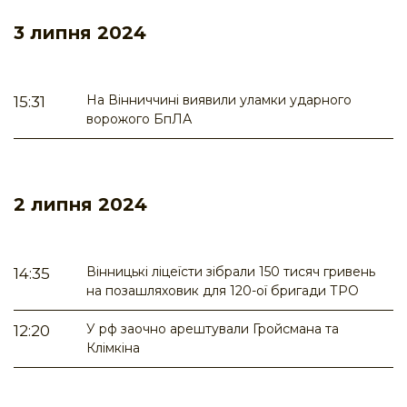
3 липня 2024
На Вінниччині виявили уламки ударного
15:31
ворожого БпЛА
2 липня 2024
Вінницькі ліцеїсти зібрали 150 тисяч гривень
14:35
на позашляховик для 120-ої бригади ТРО
У рф заочно арештували Гройсмана та
12:20
Клімкіна