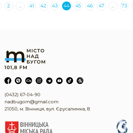
2
...
41
42
43
44
45
46
47
...
73
(0432) 67-04-90
nadbugom@gmail.com
21050, м. Вінниця, вул. Єрусалимка, 8