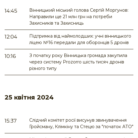
Вінницький міський голова Сергій Моргунов:
14:45
Направили ще 21 млн грн на потреби
Захисників та Захисниць
Підтримка від наймолодших: учні вінницького
12:04
ліцею №16 передали для оборонців 5 дронів
З початку року Вінницька громада закупила
10:16
через систему Prozorro шість тисяч дронів
різного типу
25 квітня 2024
Слідчий комітет росії висунув звинувачення
15:37
Гройсману, Клімкіну та Стецю за "початок АТО"