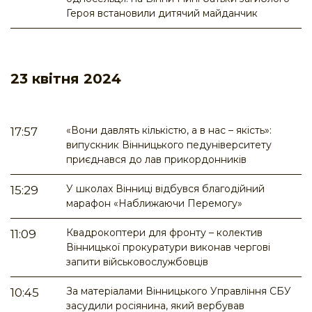
Героя встановили дитячий майданчик
23 квітня 2024
«Вони давлять кількістю, а в нас – якість»:
17:57
випускник Вінницького педуніверситету
приєднався до лав прикордонників
У школах Вінниці відбувся благодійний
15:29
марафон «Наближаючи Перемогу»
Квадрокоптери для фронту – колектив
11:09
Вінницької прокуратури виконав чергові
запити військовослужбовців
За матеріалами Вінницького Управління СБУ
10:45
засудили росіянина, який вербував