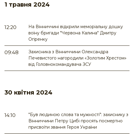
1 травня 2024
На Вінниччині відкрили меморіальну дошку
12:20
воїну бригади "Червона Калина" Дмитру
Огіренку
Захисника з Вінниччини Олександра
09:48
Печевистого нагородили «Золотим Хрестом»
від Головнокомандувача ЗСУ
30 квітня 2024
"Був людиною слова та мужності": захиснику з
14:10
Вінниччини Петру Цибі просять посмертно
присвоїти звання Героя України