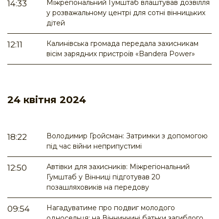
Міжрегіональний Гумштаб влаштував дозвілля
14:33
у розважальному центрі для сотні вінницьких
дітей
Калинівська громада передала захисникам
12:11
вісім зарядних пристроїв «Bandera Power»
24 квітня 2024
Володимир Гройсман: Затримки з допомогою
18:22
під час війни неприпустимі
Автівки для захисників: Міжрегіональний
12:50
Гумштаб у Вінниці підготував 20
позашляховиків на передову
Нагадуватиме про подвиг молодого
09:54
односельця: на Вінниччині батьки загиблого