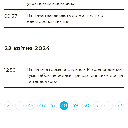
українських військових
Вінничан закликають до економного
09:37
електроспоживання
22 квітня 2024
Вінницька громада спільно з Міжрегіональним
12:50
Гумштабом передали прикордонникам дрони
та тепловізори
2
...
45
46
47
48
49
50
51
...
73