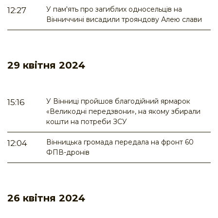
У пам'ять про загиблих односельців на
12:27
Вінниччині висадили трояндову Алею слави
29 квітня 2024
У Вінниці пройшов благодійний ярмарок
15:16
«Великодні передзвони», на якому збирали
кошти на потреби ЗСУ
Вінницька громада передала на фронт 60
12:04
ФПВ-дронів
26 квітня 2024