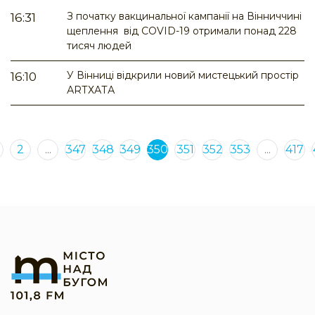
З початку вакцинальної кампанії на Вінниччині
16:31
щеплення від COVID-19 отримали понад 228
тисяч людей
У Вінниці відкрили новий мистецький простір
16:10
АRТХАТА
2
...
347
348
349
350
351
352
353
...
417