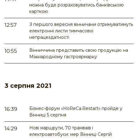
можна буде розраховуватись банківською
карткою
З першого вересня вінничани отримуватимуть
12:57
електронні листи тимчасової
непрацездатності
Вінниччина представить свою продукцію на
10:55
Міжнародному гастроярмарку
3 серпня 2021
Бізнес-форум «HoReCa.Restart» пройде у
16:39
Вінниці 5 серпня
Нові маршрути, 70 трамваїв і
14:29
електроавтобуси: мер Вінниці Сергій