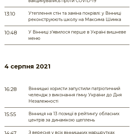
вакцинувались проти COVID-19
Утеплення стін та заміна покрівлі: у Вінниці
13:10
реконструюють школу на Максима Шимка
У Вінниці з’явилося перше в Україні вишневе
10:48
меню
4 серпня 2021
Вінницькі хористи запустили патріотичний
16:28
челендж з виконання гімну України до Дня
Незалежності
Вінниця на 13 позиції в рейтингу обласних
15:55
центрів за динамікою щеплень
З вересня у всіх вінницьких маршрутках
14:47