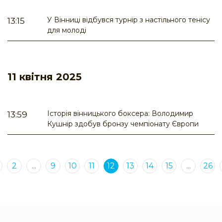
У Вінниці відбувся турнір з настільного тенісу
13:15
для молоді
11 квітня 2025
Історія вінницького боксера: Володимир
13:59
Кушнір здобув бронзу чемпіонату Європи
2
...
9
10
11
12
13
14
15
...
26