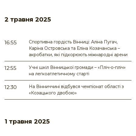
2 травня 2025
Спортивна гордість Вінниці: Аліна Пугач,
16:55
Каріна Островська та Еліна Козачанська –
акробатки, які підкорюють міжнародні арени
Учні шкіл Вінницької громади – «Пліч-о-пліч»
12:55
на легкоатлетичному старті
На Вінниччині відбувся чемпіонат області з
12:30
«Козацького двобою»
1 травня 2025