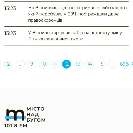
На Вінниччині під час затримання військового,
13:23
який перебував у СЗЧ, постраждали двоє
правоохоронців
У Вінниці стартував набір на четверту зміну
13:23
Літньої екологічної школи
2
...
9
10
11
12
13
14
15
...
698