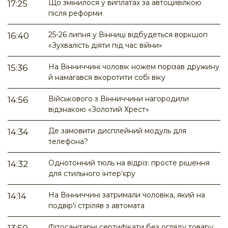
Що змінилося у виплатах за автоцивілкою
17:25
після реформи
25-26 липня у Вінниці відбудеться воркшоп
16:40
«Зухвалість діяти під час війни»
На Вінниччині чоловік ножем порізав дружину
15:36
й намагався вкоротити собі віку
Військового з Вінниччини нагородили
14:56
відзнакою «Золотий Хрест»
Де замовити дисплейний модуль для
14:34
телефона?
Однотонний тюль на відріз: просте рішення
14:32
для стильного інтер’єру
На Вінниччині затримали чоловіка, який на
14:14
подвір'ї стріляв з автомата
Фітосанітарні сертифікати без огляду товару: