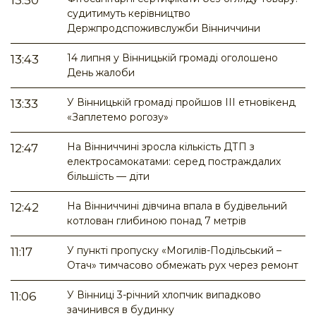
13:50
судитимуть керівництво
Держпродспоживслужби Вінниччини
14 липня у Вінницькій громаді оголошено
13:43
День жалоби
У Вінницькій громаді пройшов ІІІ етновікенд
13:33
«Заплетемо рогозу»
На Вінниччині зросла кількість ДТП з
12:47
електросамокатами: серед постраждалих
більшість — діти
На Вінниччині дівчина впала в будівельний
12:42
котлован глибиною понад 7 метрів
У пункті пропуску «Могилів-Подільський –
11:17
Отач» тимчасово обмежать рух через ремонт
У Вінниці 3-річний хлопчик випадково
11:06
зачинився в будинку