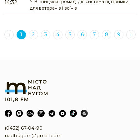
У Вінницькій громаді діє система підтримки
14:32
для ветеранів і воїнів
‹
1
2
3
4
5
6
7
8
9
›
(0432) 67-04-90
nadbugom@gmail.com