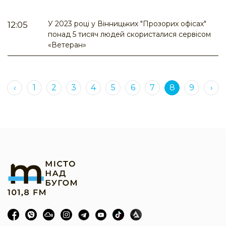
У 2023 році у Вінницьких "Прозорих офісах"
12:05
понад 5 тисяч людей скористалися сервісом
«Ветеран»
‹
1
2
3
4
5
6
7
8
9
›