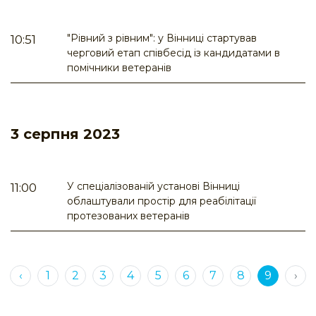
"Рівний з рівним": у Вінниці стартував
10:51
черговий етап співбесід із кандидатами в
помічники ветеранів
3 серпня 2023
У спеціалізованій установі Вінниці
11:00
облаштували простір для реабілітації
протезованих ветеранів
‹
1
2
3
4
5
6
7
8
9
›