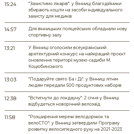
"Захистимо лікарів": у Вінниці благодійники
15:24
збирають кошти на засоби індивідуального
захисту для медиків
Для вінницьких поліцейських обладнали нову
14:57
спортивну залу
У Вінниці оголосили всеукраїнський
13:21
архітектурний конкурс на найкращий проєкт
оновлення території музею-садиби М.
Коцюбинського
"Подаруйте свято Ба і Ді": у Вінниці літнім
13:03
людям передали 500 продуктових наборів
"Встигнути до локдауну": 2 січня у Вінниці
12:38
відбудеться новорічний велозаїд
"Розширення мережі велодоріжок та
11:58
велоСТО": у Вінниці затвердили Програму
розвитку велосипедного руху на 2021-2023