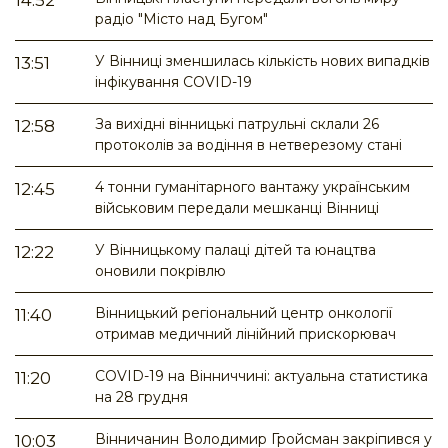
14:52
радіо "Місто над Бугом"
У Вінниці зменшилась кількість нових випадків
13:51
інфікування COVID-19
За вихідні вінницькі патрульні склали 26
12:58
протоколів за водіння в нетверезому стані
4 тонни гуманітарного вантажу українським
12:45
військовим передали мешканці Вінниці
У Вінницькому палаці дітей та юнацтва
12:22
оновили покрівлю
Вінницький регіональний центр онкології
11:40
отримав медичний лінійний прискорювач
COVID-19 на Вінниччині: актуальна статистика
11:20
на 28 грудня
Вінничанин Володимир Гройсман закріпився у
10:03