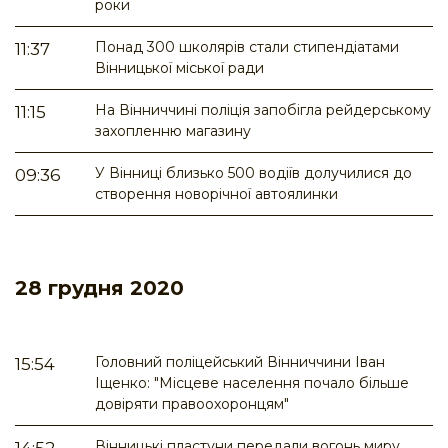
роки
Понад 300 школярів стали стипендіатами
11:37
Вінницької міської ради
На Вінниччині поліція запобігла рейдерському
11:15
захопленню магазину
У Вінниці близько 500 водіїв долучилися до
09:36
створення новорічної автоялинки
28 грудня 2020
Головний поліцейський Вінниччини Іван
15:54
Іщенко: "Місцеве населення почало більше
довіряти правоохоронцям"
Вінницькі пластуни передали вогонь миру