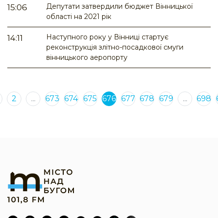
Депутати затвердили бюджет Вінницької
15:06
області на 2021 рік
Наступного року у Вінниці стартує
14:11
реконструкція злітно-посадкової смуги
вінницького аеропорту
2
...
673
674
675
676
677
678
679
...
698