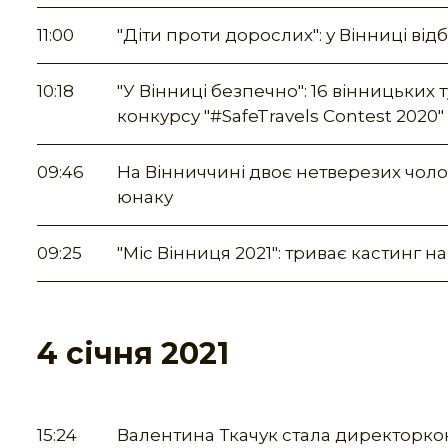
11:00
"Діти проти дорослих": у Вінниці ві
10:18
"У Вінниці безпечно": 16 вінницьки
конкурсу "#SafeTravels Contest 2020"
09:46
На Вінниччині двоє нетверезих чоло
юнаку
09:25
"Міс Вінниця 2021": триває кастинг н
4 січня 2021
15:24
Валентина Ткачук стала директоркою 