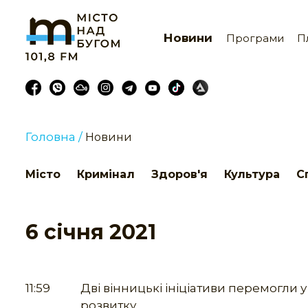
Новини
Програми
П
Головна /
Новини
Місто
Кримінал
Здоров'я
Культура
С
6 січня 2021
11:59
Дві вінницькі ініціативи перемогли 
розвитку