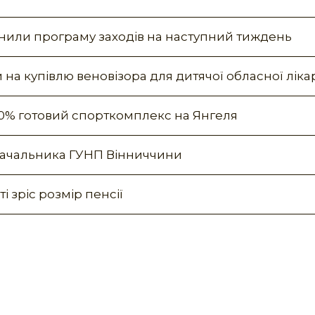
днили програму заходів на наступний тиждень
 на купівлю веновізора для дитячої обласної ліка
 60% готовий спорткомплекс на Янгеля
 начальника ГУНП Вінниччини
і зріс розмір пенсії