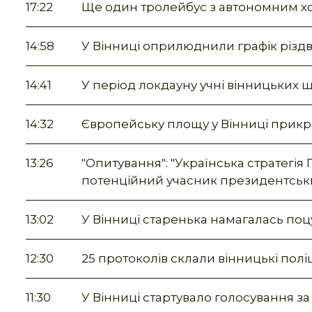
17:22
Ще один тролейбус з автономним хо
14:58
У Вінниці оприлюднили графік різд
14:41
У період локдауну учні вінницьких 
14:32
Європейську площу у Вінниці прикр
13:26
"Опитування": "Українська стратегія
потенційний учасник президентськ
13:02
У Вінниці старенька намагалась по
12:30
25 протоколів склали вінницькі пол
11:30
У Вінниці стартувало голосування з