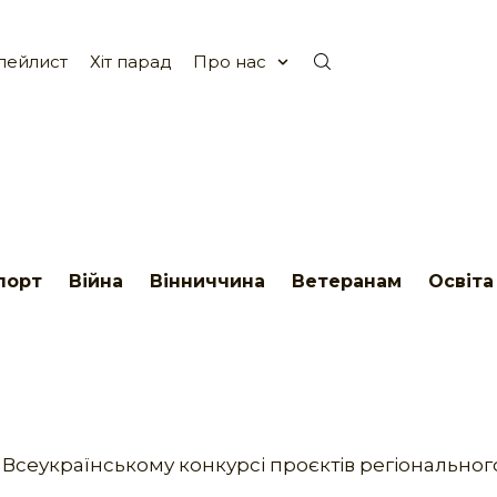
лейлист
Хіт парад
Про нас
порт
Війна
Вінниччина
Ветеранам
Освіта
у Всеукраїнському конкурсі проєктів регіональног