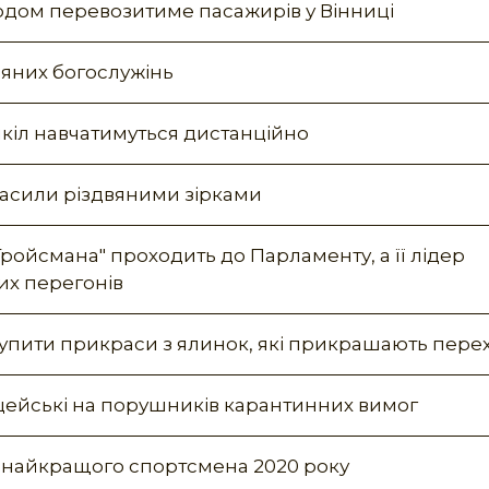
дом перевозитиме пасажирів у Вінниці
вяних богослужінь
шкіл навчатимуться дистанційно
асили різдвяними зірками
 Гройсмана" проходить до Парламенту, а її лідер
их перегонів
цупити прикраси з ялинок, які прикрашають пере
іцейські на порушників карантинних вимог
а найкращого спортсмена 2020 року