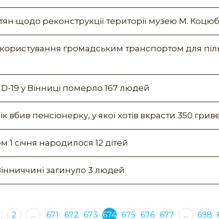
стян щодо реконструкції території музею М. Коцю
а користування громадським транспортом для піл
VID-19 у Вінниці померло 167 людей
ік вбив пенсіонерку, у якої хотів вкрасти 350 грив
м 1 січня народилося 12 дітей
Вінниччині загинуло 3 людей
2
...
671
672
673
674
675
676
677
...
698