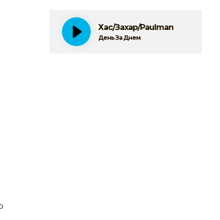
Хас/Захар/Paulman
День За Днем
о