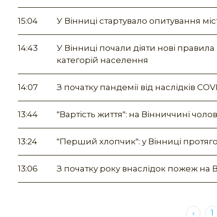
15:04
У Вінниці стартувало опитування мі
14:43
У Вінниці почали діяти нові правил
категорій населення
14:07
З початку пандемії від наслідків CО
13:44
"Вартість життя": на Вінниччині чолов
13:24
"Перший хлопчик": у Вінниці протяго
13:06
З початку року внаслідок пожеж на 
‹
1