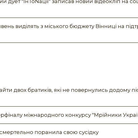
ий дует "ІнТоNації" записав новий відеокліп на со
ривень виділять з міського бюджету Вінниці на під
айти двох братиків, які не повернулись додому пі
рфіналу міжнародного конкурсу "Мрійники Украї
я смертельно поранила свою сусідку