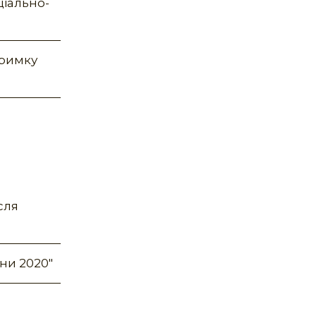
ціально-
тримку
сля
ни 2020"