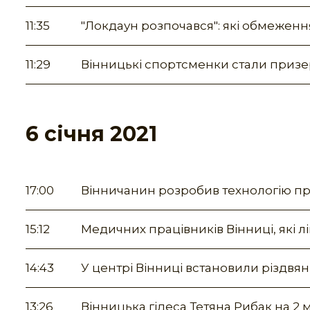
11:35
"Локдаун розпочався": які обмеження 
11:29
Вінницькі спортсменки стали призе
6 січня 2021
17:00
Вінничанин розробив технологію пр
15:12
Медичних працівників Вінниці, які л
14:43
У центрі Вінниці встановили різдвян
13:26
Вінницька гідеса Тетяна Рибак на 2 м