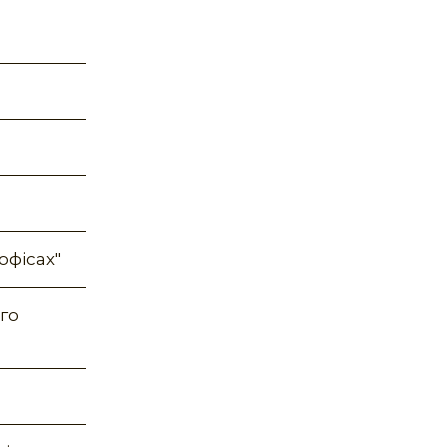
офісах"
го