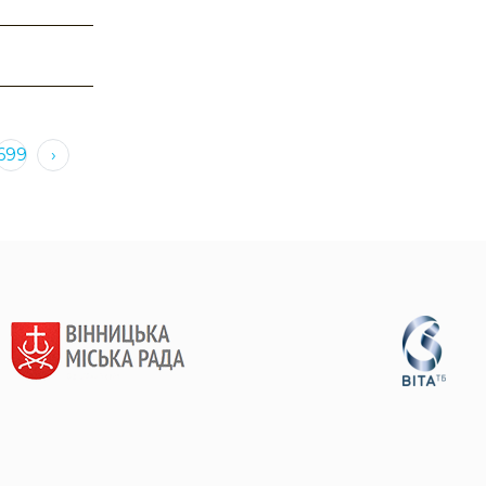
699
›