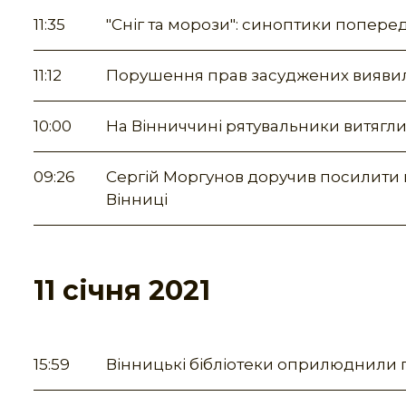
11:35
"Сніг та морози": синоптики попере
11:12
Порушення прав засуджених виявили
10:00
На Вінниччині рятувальники витягли 
09:26
Сергій Моргунов доручив посилити 
Вінниці
11 січня 2021
15:59
Вінницькі бібліотеки оприлюднили г