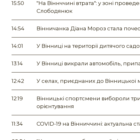
15:50
"На Віннччині втрата": у зоні прове
Слободянюк
14:54
Вінничанка Діана Мороз стала по
14:01
У Вінниці на території дитячого сад
13:14
У Вінниці викрали автомобіль, прип
12:42
У селах, приєднаних до Вінницької м
12:19
Вінницькі спортсмени вибороли три 
орієнтування
11:34
COVID-19 на Вінниччині: актуальна ста