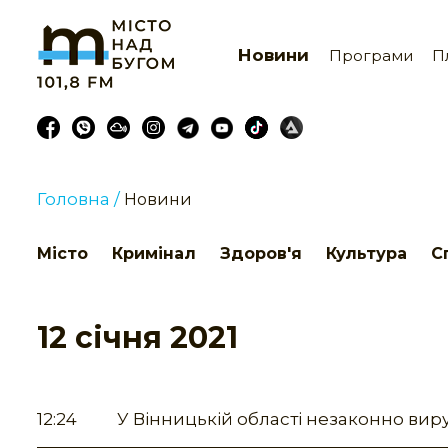
Новини
Програми
П
Головна /
Новини
Місто
Кримінал
Здоров'я
Культура
С
12 січня 2021
12:24
У Вінницькій області незаконно виру