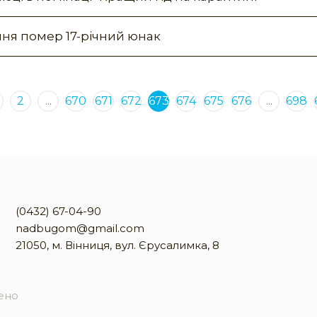
ння помер 17-річний юнак
2
...
670
671
672
673
674
675
676
...
698
(0432) 67-04-90
nadbugom@gmail.com
21050, м. Вінниця, вул. Єрусалимка, 8
жено