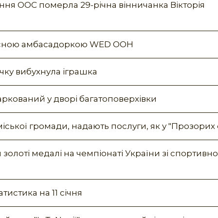
дення ООС померла 29-річна вінничанка Вікторія
чесною амбасадоркою WED ООН
очку вибухнула іграшка
аркований у дворі багатоповерхівки
іської громади, надають послуги, як у "Прозорих 
золоті медалі на чемпіонаті України зі спортивно
тистика на 11 січня