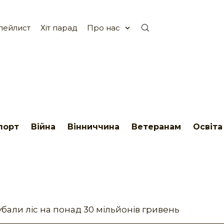
лейлист
Хіт парад
Про нас
порт
Війна
Вінниччина
Ветеранам
Освіта
бали ліс на понад 30 мільйонів гривень