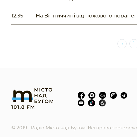
12:35
На Вінниччині від ножового поране
‹
1
© 2019
Радіо Місто над Бугом. Всі права застере