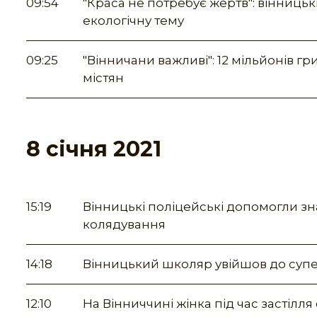
09:54
"Краса не потребує жертв": вінницьк
екологічну тему
09:25
"Вінничани важливі": 12 мільйонів г
містян
8 січня 2021
15:19
Вінницькі поліцейські допомогли зн
колядування
14:18
Вінницький школяр увійшов до супе
12:10
На Вінниччині жінка під час застілл