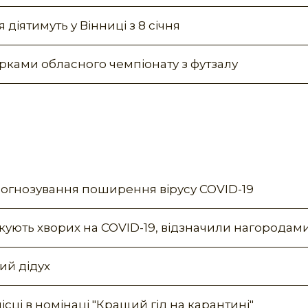
діятимуть у Вінниці з 8 січня
рками обласного чемпіонату з футзалу
огнозування поширення вірусу COVID-19
ікують хворих на COVID-19, відзначили нагородам
ий дідух
ісці в номінаці "Кращий гід на карантині"