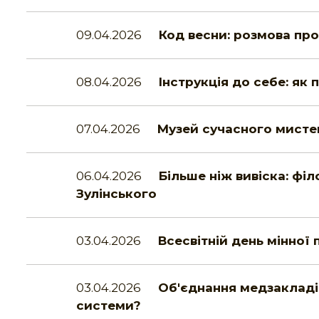
09.04.2026
Код весни: розмова пр
08.04.2026
Інструкція до себе: як 
07.04.2026
Музей сучасного мистец
06.04.2026
Більше ніж вивіска: фі
Зулінського
03.04.2026
Всесвітній день мінної 
03.04.2026
Об'єднання медзакладі
системи?