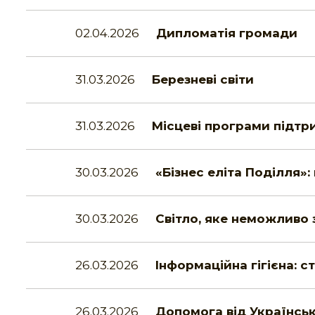
02.04.2026
Дипломатія громади
31.03.2026
Березневі світи
31.03.2026
Місцеві програми підт
30.03.2026
«Бізнес еліта Поділля»:
30.03.2026
Світло, яке неможливо 
26.03.2026
Інформаційна гігієна: с
26.03.2026
Допомога від Українсь