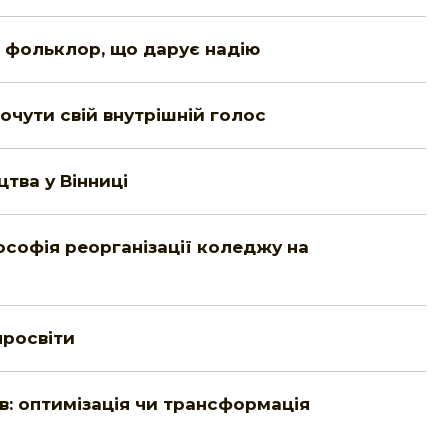
о фольклор, що дарує надію
почути свій внутрішній голос
тва у Вінниці
лософія реорганізації коледжу на
просвіти
в: оптимізація чи трансформація