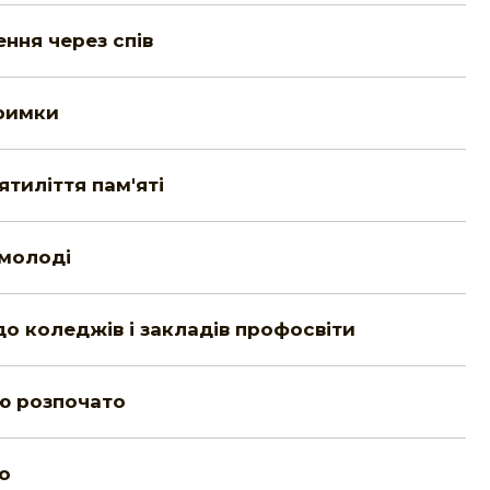
ення через спів
тримки
тиліття пам'яті
 молоді
о коледжів і закладів профосвіти
ію розпочато
о