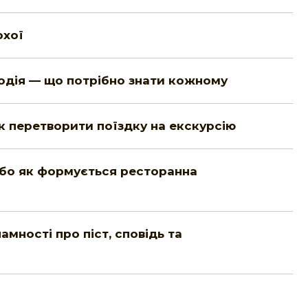
охої
водія — що потрібно знати кожному
к перетворити поїздку на екскурсію
або як формується ресторанна
мності про піст, сповідь та