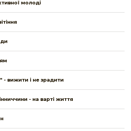
активної молоді
ітіння
ади
іям
 - вижити і не зрадити
інниччини - на варті життя
ін