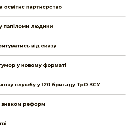
а освітнє партнерство
су папіломи людини
рятуватись від сказу
- гумор у новому форматі
ськову службу у 120 бригаду ТрО ЗСУ
д знаком реформ
тві