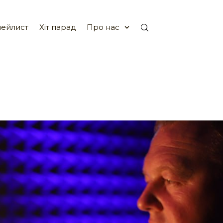
ейлист
Хіт парад
Про нас