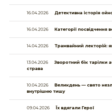
16.04.2026
Детективна історія ойн
16.04.2026
Категорії посвідчення 
14.04.2026
Трамвайний лекторій: я
13.04.2026
Зворотний бік тарілки 
страва
10.04.2026
Великдень — свято незла
внутрішню тишу
09.04.2026
Їх вдягали Герої