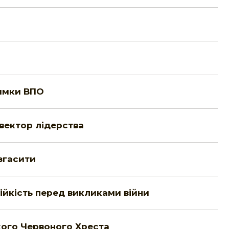
римки ВПО
 вектор лідерства
згасити
тійкість перед викликами війни
кого Червоного Хреста