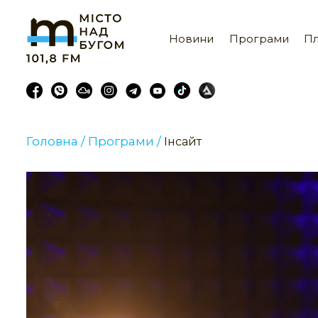
Новини
Програми
Пл
Головна /
Програми /
Інсайт