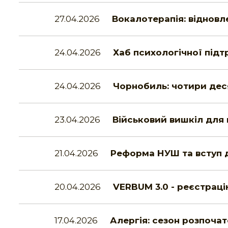
27.04.2026
Вокалотерапія: відновл
24.04.2026
Хаб психологічної під
24.04.2026
Чорнобиль: чотири деся
23.04.2026
Військовий вишкіл для
21.04.2026
Реформа НУШ та вступ д
20.04.2026
VERBUM 3.0 - реєстрац
17.04.2026
Алергія: сезон розпочат