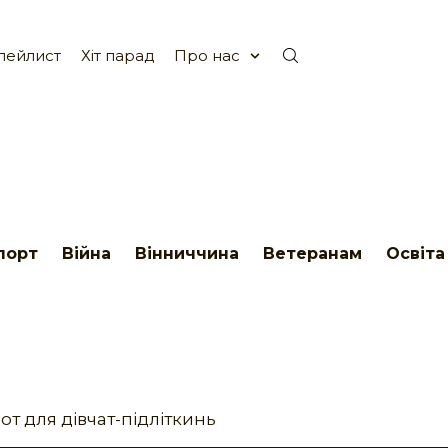
лейлист
Хіт парад
Про нас
порт
Війна
Вінниччина
Ветеранам
Освіта
от для дівчат-підліткинь