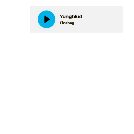
Yungblud
Fleabag