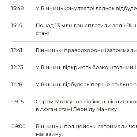
15:48
У Вінницькому театрі ляльок відбуд
15:15
Понад 13 млн грн сплатили водії Ві
стані
12:41
Вінницькі правоохоронці затримали
12:23
У Вінниці відкриють безкоштовний Ц
11:28
У Вінниці відбулось перше спільне з
09:15
Сергій Моргунов від імені вінницько
в Афганістані Леоніду Маняку
09:00
Вінницькі поліцейські затримали чол
магазину