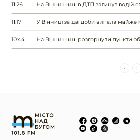
11:26
На Вінниччині в ДТП загинув водій 
11:17
У Вінниці за дві доби випала майже
10:44
На Вінниччині розгорнули пункти об
‹
1