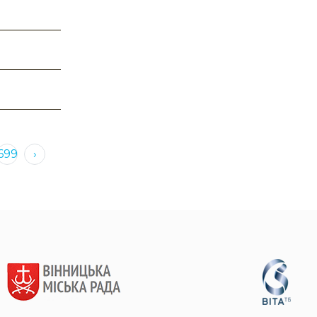
699
›