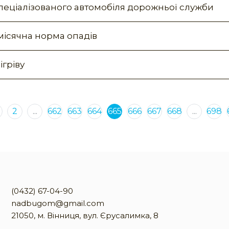
спеціалізованого автомобіля дорожньої служби
 місячна норма опадів
ігріву
2
...
662
663
664
665
666
667
668
...
698
(0432) 67-04-90
nadbugom@gmail.com
21050, м. Вінниця, вул. Єрусалимка, 8