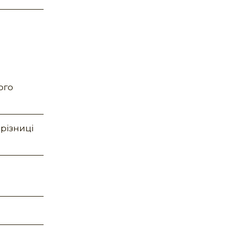
ого
різниці