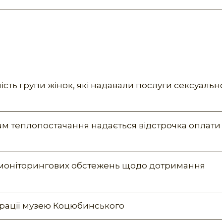
ість групи жінок, які надавали послуги сексуальн
вам теплопостачання надається відстрочка оплати 
0 моніторингових обстежень щодо дотримання
врації музею Коцюбинського