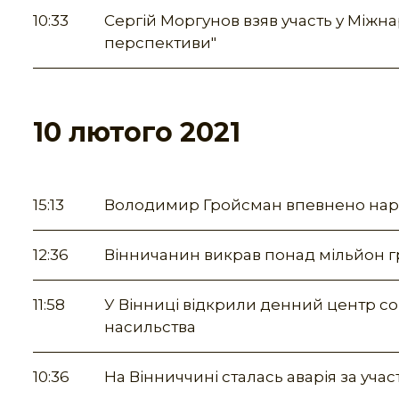
10:33
Сергій Моргунов взяв участь у Міжна
перспективи"
10 лютого 2021
15:13
Володимир Гройсман впевнено наро
12:36
Вінничанин викрав понад мільйон г
11:58
У Вінниці відкрили денний центр с
насильства
10:36
На Вінниччині сталась аварія за уч