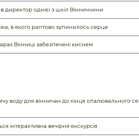
в директор однієї з шкіл Вінниччини
іка, в якого раптово зупинилось серце
нарах Вінниці забезпечені киснем
рячу воду для вінничан до кінця опалювального с
ься інтерактивна вечірня екскурсія