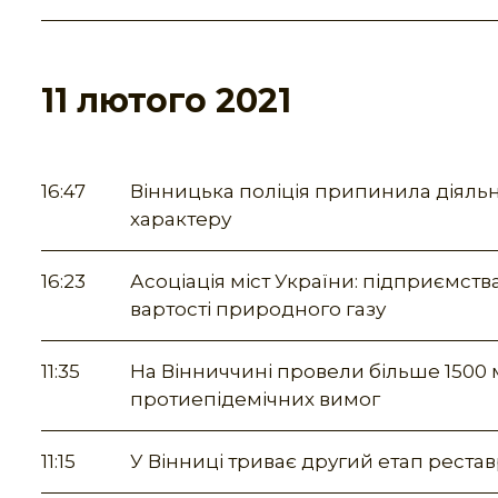
11 лютого 2021
16:47
Вінницька поліція припинила діяльн
характеру
16:23
Асоціація міст України: підприємст
вартості природного газу
11:35
На Вінниччині провели більше 150
протиепідемічних вимог
11:15
У Вінниці триває другий етап реста