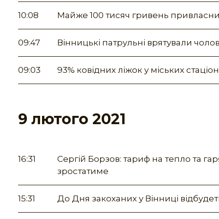
10:08
Майже 100 тисяч гривень привласни
09:47
Вінницькі патрульні врятували чолов
09:03
93% ковідних ліжок у міських стаціо
9 лютого 2021
16:31
Сергій Борзов: тариф на тепло та га
зростатиме
15:31
До Дня закоханих у Вінниці відбудет