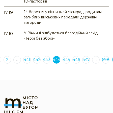
ID-паспортів
14 березня у вінницькій міськраді родинам
17:19
загиблих військових передали державні
нагороди
У Вінниці відбудеться благодійний захід
17:10
«Герої без зброї»
2
...
441
442
443
444
445
446
447
...
698