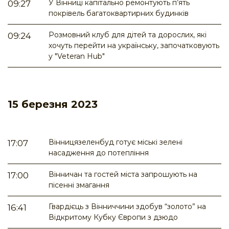
У Вінниці капітально ремонтують п’ять
09:27
покрівель багатоквартирних будинків
Розмовний клуб для дітей та дорослих, які
09:24
хочуть перейти на українську, започатковують
у "Veteran Hub"
15 березня 2023
Вінницязеленбуд готує міські зелені
17:07
насадження до потепління
Вінничан та гостей міста запрошують на
17:00
пісенні змагання
Гвардієць з Вінниччини здобув “золото” на
16:41
Відкритому Кубку Європи з дзюдо