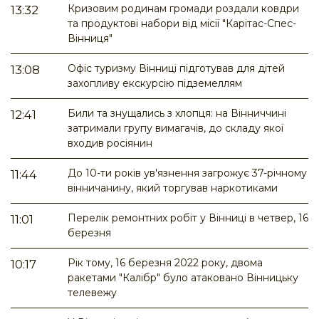
Кризовим родинам громади роздали ковдри
13:32
та продуктові набори від місії "Карітас-Спес-
Вінниця"
Офіс туризму Вінниці підготував для дітей
13:08
захопливу екскурсію підземеллям
Били та знущались з хлопця: на Вінниччині
12:41
затримали групу вимагачів, до складу якої
входив росіянин
До 10-ти років ув'язнення загрожує 37-річному
11:44
вінничанину, який торгував наркотиками
Перелік ремонтних робіт у Вінниці в четвер, 16
11:01
березня
Рік тому, 16 березня 2022 року, двома
10:17
ракетами "Калібр" було атаковано Вінницьку
телевежу