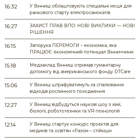
У Вінниці облаштовують спеціальні місця для
16:32
ранкового старту електросамокатів
ЗАХИСТ ПРАВ ВПО: НОВІ ВИКЛИКИ — НОВІ
16:27
РІШЕННЯ
Запорука ПЕРЕМОГИ – економіка, яка
16:15
ПРАЦЮЄ: економічний потенціал Вінниччини
Медзаклад Вінниці отримав гуманітарну
15:18
допомогу від американського фонду DTCare
У Вінниці штрафуватимуть за спалювання
15:06
відходів рослинного походження
У Вінниці відбудуться наукові шоу з хімії,
12:27
біології, робототехніки та VR-технологій
У Вінниці стартує конкурс проєктів для
12:14
медиків та освітян «Разом – стійкіші»